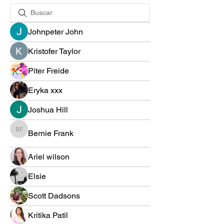
Johnpeter John
Kristofer Taylor
Piter Freide
Eryka xxx
Joshua Hill
Bernie Frank
Bernie Frank
Ariel wilson
Elsie
Scott Dadsons
Kritika Patil