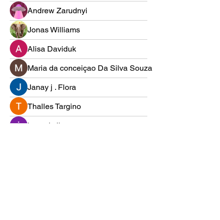
Andrew Zarudnyi
Jonas Williams
Alisa Daviduk
Maria da conceiçao Da Silva Souza
Janay j . Flora
Thalles Targino
ismael silva
funded firm
Monique Carlberg
Ben Martin