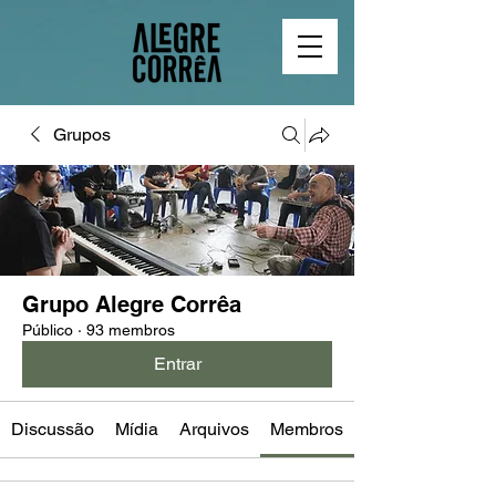
Grupos
Grupo Alegre Corrêa
Público
·
93 membros
Entrar
Discussão
Mídia
Arquivos
Membros