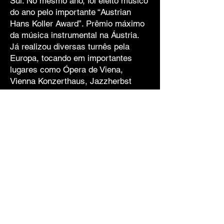
Sul. No mesmo ano, foi eleito músico
do ano pelo importante “Austrian
Hans Koller Award”. Prêmio máximo
da música instrumental na Áustria.
Já realizou diversas turnês pela
Europa, tocando em importantes
lugares como Ópera de Viena,
Vienna Konzerthaus, Jazzherbst
Salzburger. Também já se apresentou
na Alemanha, Suíça, Itália, Hungria,
Luxemburgo, Croácia, Eslovênia,
Turquia e Israel. Já participou de
inúmeros festivais importantes,
como “Montreux Jazz Festival”
(Suíça), “Florianópolis in Jazz”
(Brasil), “WOMAD Festival in
Wiesen” (Áustria). Criou e dirigiu o
projeto Vienna Art, com 40 jovens
músicos de diferentes formações e,
desde 2007 ministra cursos de