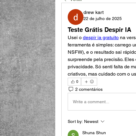
drew kart
22 de julho de 2025
Teste Grátis Despir IA
Usei o 
despir ia gratuito
 na vers
ferramenta é simples: carrego u
NSFW), e o resultado sai rápid
surpreende pela precisão. Eles
privacidade. Só senti falta de m
criativos, mas cuidado com o us
0
2 comentários
Write a comment...
Sort by:
Newest
Shuna Shun