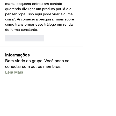
marca pequena entrou em contato 
querendo divulgar um produto por lá e eu 
pensei: “opa, isso aqui pode virar alguma 
coisa”. Aí comecei a pesquisar mais sobre 
como transformar esse tráfego em renda 
de forma constante.
Like
Reageren
Informações
Bem-vindo ao grupo! Você pode se
conectar com outros membros
...
Leia Mais
membros
Johnpeter John
Seguir
Kristofer Taylor
Seguir