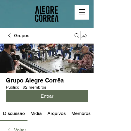
Grupos
Grupo Alegre Corrêa
Público
·
92 membros
Entrar
Discussão
Mídia
Arquivos
Membros
Voltar